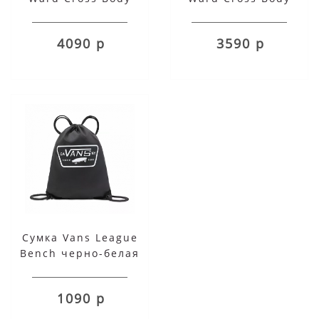
черная
черно-белая
4090 р
3590 р
Сумка Vans League
Bench черно-белая
1090 р