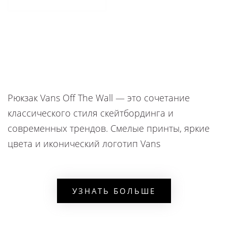
Рюкзак Vans Off The Wall — это сочетание
классического стиля скейтбординга и
современных трендов. Смелые принты, яркие
цвета и иконический логотип Vans
гарантированно привлекут внимание и
подчеркнут вашу индивидуальность. Но Ванс
рюкзак не только выглядят великолепно — они
УЗНАТЬ БОЛЬШЕ
также предлагают высокий уровень комфорта и
практичности.