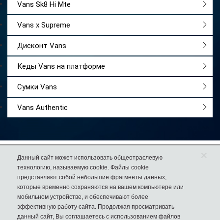
сохранять свой внешний вид день за днем.
Vans Sk8 Hi Mte
Vans x Supreme
Дисконт Vans
Кеды Vans на платформе
Сумки Vans
Vans Authentic
×
Работаем
с 2009 года
Данный сайт может использовать общеотраслевую
технологию, называемую cookie. Файлы cookie
Более 50 000
довольных покупателей
представляют собой небольшие фрагменты данных,
74% клиентов
возвращаются к нам за еще одной парой обуви
которые временно сохраняются на вашем компьютере или
мобильном устройстве, и обеспечивают более
эффективную работу сайта. Продолжая просматривать
данный сайт, Вы соглашаетесь с использованием файлов