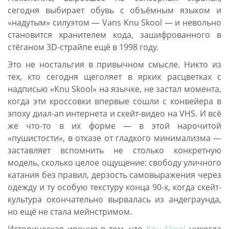
сегодня выбирает обувь с объёмным языком и
«надутым» силуэтом — Vans Knu Skool — и невольно
становится хранителем кода, зашифрованного в
стёганом 3D-страйпе ещё в 1998 году.
Это не ностальгия в привычном смысле. Никто из
тех, кто сегодня щеголяет в ярких расцветках с
надписью «Knu Skool» на язычке, не застал момента,
когда эти кроссовки впервые сошли с конвейера в
эпоху диал-ап интернета и скейт-видео на VHS. И всё
же что-то в их форме — в этой нарочитой
«пушистости», в отказе от гладкого минимализма —
заставляет вспомнить не столько конкретную
модель, сколько целое ощущение: свободу уличного
катания без правил, дерзость самовыражения через
одежду и ту особую текстуру конца 90-х, когда скейт-
культура окончательно вырвалась из андеграунда,
но ещё не стала мейнстримом.
Историческая ирония в том, что
Knu Skool
никогда