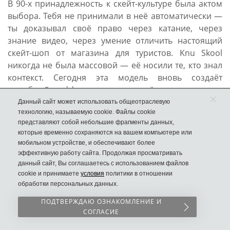
В 90-х принадлежность к скейт-культуре была актом
выбора. Тебя не принимали в неё автоматически —
ты доказывал своё право через катание, через
знание видео, через умение отличить настоящий
скейт-шоп от магазина для туристов. Knu Skool
никогда не была массовой — её носили те, кто знал
контекст. Сегодня эта модель вновь создаёт
подобный эффект: надевая её, ты делаешь
×
заявление. Не «я следую тренду», а «я выбрал
Данный сайт может использовать общеотраслевую
технологию, называемую cookie. Файлы cookie
сторону».
представляют собой небольшие фрагменты данных,
Интересно, что сам бренд сознательно избегает
которые временно сохраняются на вашем компьютере или
превращения Knu Skool в массовый продукт.
мобильном устройстве, и обеспечивают более
эффективную работу сайта. Продолжая просматривать
Ограниченные дропы, коллаборации с нишевыми
данный сайт, Вы соглашаетесь с использованием файлов
художниками, отказ от тотальной рекламы — всё это
cookie и принимаете
условия
политики в отношении
сохраняет ощущение принадлежности к сообществу.
обработки персональных данных.
Как говорит куратор уличной галереи в Берлине:
ПОДТВЕРЖДАЮ ОЗНАКОМЛЕНИЕ И
«Старое поколение искало аутентичность в
СОГЛАСИЕ
прошлом. Новое поколение ищет её в настоящем —