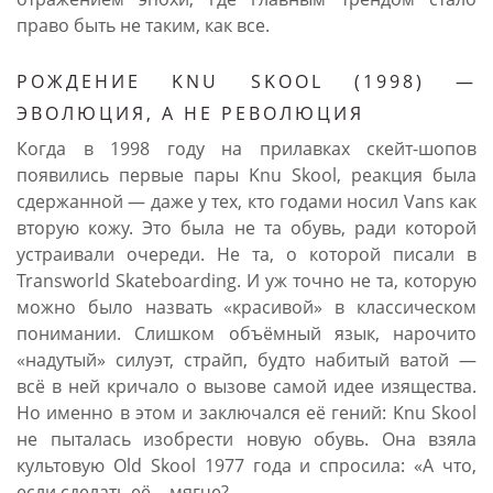
право быть не таким, как все.
РОЖДЕНИЕ KNU SKOOL (1998) —
ЭВОЛЮЦИЯ, А НЕ РЕВОЛЮЦИЯ
Когда в 1998 году на прилавках скейт-шопов
появились первые пары Knu Skool, реакция была
сдержанной — даже у тех, кто годами носил Vans как
вторую кожу. Это была не та обувь, ради которой
устраивали очереди. Не та, о которой писали в
Transworld Skateboarding. И уж точно не та, которую
можно было назвать «красивой» в классическом
понимании. Слишком объёмный язык, нарочито
«надутый» силуэт, страйп, будто набитый ватой —
всё в ней кричало о вызове самой идее изящества.
Но именно в этом и заключался её гений: Knu Skool
не пыталась изобрести новую обувь. Она взяла
культовую Old Skool 1977 года и спросила: «А что,
если сделать её… мягче?