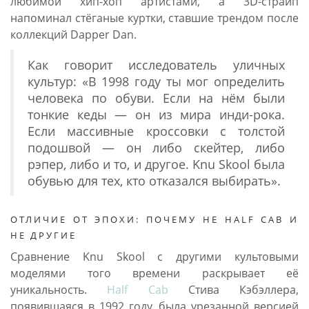
любимой хип-хоп артистами, а 3D-страйп
напоминал стёганые куртки, ставшие трендом после
коллекций Dapper Dan.
Как говорит исследователь уличных
культур: «В 1998 году ты мог определить
человека по обуви. Если на нём были
тонкие кеды — он из мира инди-рока.
Если массивные кроссовки с толстой
подошвой — он либо скейтер, либо
рэпер, либо и то, и другое. Knu Skool была
обувью для тех, кто отказался выбирать».
ОТЛИЧИЕ ОТ ЭПОХИ: ПОЧЕМУ НЕ HALF CAB И
НЕ ДРУГИЕ
Сравнение Knu Skool с другими культовыми
моделями того времени раскрывает её
уникальность.
Half Cab
Стива Кэбэллера,
появившаяся в 1992 году, была урезанной версией