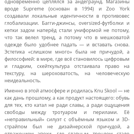
одновременно цеплялся за андеграунд. Магазины
вроде Supreme (основан в 1994) и Zoo York
создавали локальные идентичности в противовес
глобализации. Багги-джинсы, oversized-футболки и
кепки задом наперёд стали униформой не потому,
что так велел тренд, а потому что в мешковатой
одежде было удобнее падать — и вставать снова.
Эстетика «слишком много» была не причудой, а
философией: в мире, где всё становилось цифровым
и гладким, скейткультура отстаивала право на
текстуру, на шероховатость, на человеческую
неидеальность.
Именно в этой атмосфере и родилась Knu Skool — не
как дань прошлому, а как продукт настоящего: обувь
для тех, кто катал не ради славы, а ради ощущения
свободы между тротуаром и перилами. Её
«неправильный» силуэт с объёмным языком и 3D-
страйпом был не дизайнерской причудой, а
отражением эпохи, где главным трендом стало