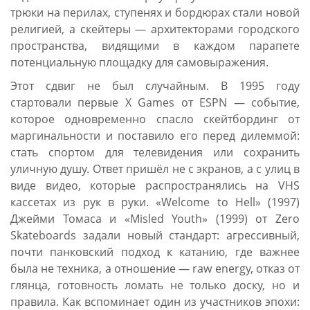
трюки на перилах, ступенях и бордюрах стали новой
религией, а скейтеры — архитекторами городского
пространства, видящими в каждом парапете
потенциальную площадку для самовыражения.
Этот сдвиг не был случайным. В 1995 году
стартовали первые X Games от ESPN — событие,
которое одновременно спасло скейтбординг от
маргинальности и поставило его перед дилеммой:
стать спортом для телевидения или сохранить
уличную душу. Ответ пришёл не с экранов, а с улиц в
виде видео, которые распространялись на VHS
кассетах из рук в руки. «Welcome to Hell» (1997)
Джейми Томаса и «Misled Youth» (1999) от Zero
Skateboards задали новый стандарт: агрессивный,
почти панковский подход к катанию, где важнее
была не техника, а отношение — raw energy, отказ от
глянца, готовность ломать не только доску, но и
правила. Как вспоминает один из участников эпохи: