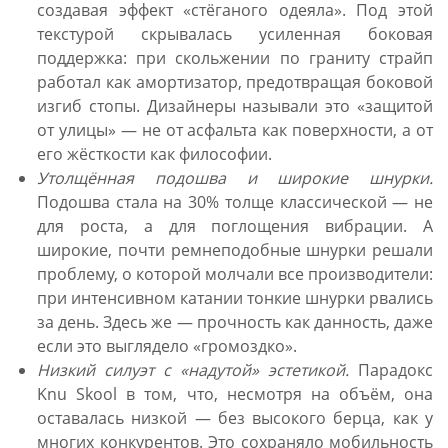
создавая эффект «стёганого одеяла». Под этой
текстурой скрывалась усиленная боковая
поддержка: при скольжении по граниту страйп
работал как амортизатор, предотвращая боковой
изгиб стопы. Дизайнеры называли это «защитой
от улицы» — не от асфальта как поверхности, а от
его жёсткости как философии.
Утолщённая подошва и широкие шнурки.
Подошва стала на 30% толще классической — не
для роста, а для поглощения вибрации. А
широкие, почти ремнеподобные шнурки решали
проблему, о которой молчали все производители:
при интенсивном катании тонкие шнурки рвались
за день. Здесь же — прочность как данность, даже
если это выглядело «громоздко».
Низкий силуэт с «надутой» эстетикой.
Парадокс
Knu Skool в том, что, несмотря на объём, она
оставалась низкой — без высокого берца, как у
многих конкурентов. Это сохраняло мобильность