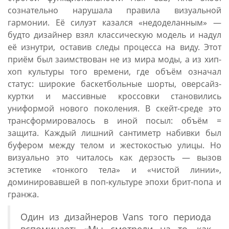
сознательно нарушала правила визуальной
гармонии. Её силуэт казался «недоделанным» —
будто дизайнер взял классическую модель и надул
её изнутри, оставив следы процесса на виду. Этот
приём был заимствован не из мира моды, а из хип-
хоп культуры того времени, где объём означал
статус: широкие баскетбольные шорты, оверсайз-
куртки и массивные кроссовки становились
униформой нового поколения. В скейт-среде это
трансформировалось в иной посыл: объём =
защита. Каждый лишний сантиметр набивки был
буфером между телом и жестокостью улицы. Но
визуально это читалось как дерзость — вызов
эстетике «тонкого тела» и «чистой линии»,
доминировавшей в поп-культуре эпохи брит-попа и
гранжа.
Один из дизайнеров Vans того периода
вспоминает: «Мы смотрели на то, как