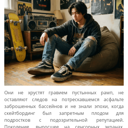
Они не хрустят гравием пустынных рамп, не
оставляют следов на потрескавшемся асфальте
заброшенных бассейнов и не знали эпохи, когда
скейтбординг был запретным плодом для
подростков с подозрительной репутацией.
Поколение, выросшее на сенсорных экранах,