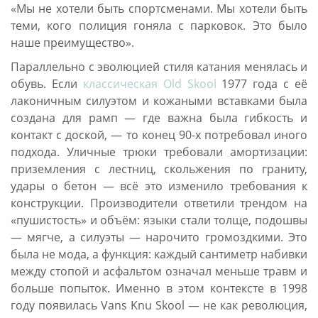
«Мы не хотели быть спортсменами. Мы хотели быть
теми, кого полиция гоняла с парковок. Это было
наше преимущество».
Параллельно с эволюцией стиля катания менялась и
обувь. Если
классическая Old Skool
1977 года с её
лаконичным силуэтом и кожаными вставками была
создана для рамп — где важна была гибкость и
контакт с доской, — то конец 90-х потребовал иного
подхода. Уличные трюки требовали амортизации:
приземления с лестниц, скольжения по граниту,
удары о бетон — всё это изменило требования к
конструкции. Производители ответили трендом на
«пушистость» и объём: языки стали толще, подошвы
— мягче, а силуэты — нарочито громоздкими. Это
была не мода, а функция: каждый сантиметр набивки
между стопой и асфальтом означал меньше травм и
больше попыток. Именно в этом контексте в 1998
году появилась Vans Knu Skool — не как революция,