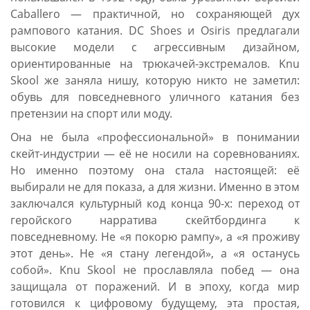
Caballero — практичной, но сохраняющей дух
рампового катания. DC Shoes и Osiris предлагали
высокие модели с агрессивным дизайном,
ориентированные на трюкачей-экстремалов. Knu
Skool же заняла нишу, которую никто не заметил:
обувь для повседневного уличного катания без
претензии на спорт или моду.
Она не была «профессиональной» в понимании
скейт-индустрии — её не носили на соревнованиях.
Но именно поэтому она стала настоящей: её
выбирали не для показа, а для жизни. Именно в этом
заключался культурный код конца 90-х: переход от
геройского нарратива скейтбординга к
повседневному. Не «я покорю рампу», а «я проживу
этот день». Не «я стану легендой», а «я останусь
собой». Knu Skool не прославляла побед — она
защищала от поражений. И в эпоху, когда мир
готовился к цифровому будущему, эта простая,