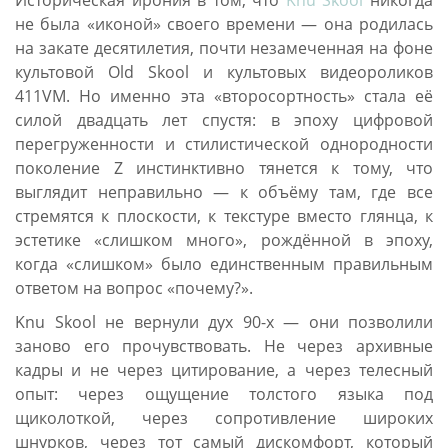
не была «иконой» своего времени — она родилась
на закате десятилетия, почти незамеченная на фоне
культовой Old Skool и культовых видеороликов
411VM. Но именно эта «второсортность» стала её
силой двадцать лет спустя: в эпоху цифровой
перегруженности и стилистической однородности
поколение Z инстинктивно тянется к тому, что
выглядит неправильно — к объёму там, где все
стремятся к плоскости, к текстуре вместо глянца, к
эстетике «слишком много», рождённой в эпоху,
когда «слишком» было единственным правильным
ответом на вопрос «почему?».
Knu Skool не вернули дух 90-х — они позволили
заново его прочувствовать. Не через архивные
кадры и не через цитирование, а через телесный
опыт: через ощущение толстого языка под
щиколоткой, через сопротивление широких
шнурков, через тот самый дискомфорт, который