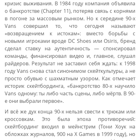
кризис выживания. В 1984 году компания объявила
о банкротстве (Chapter 11), потеряв связь с корнями
в погоне за массовым рынком. Но к середине 90-х
Vans совершил то, что сегодня называют
«возвращением к истокам»: вместо борьбы с
новыми игроками вроде DC Shoes или Osiris, бренд
сделал ставку на аутентичность — спонсировал
команды, финансировал видео и, главное, слушал
райдеров. Результат не заставил себя ждать: к 1998
году Vans снова стал синонимом скейткультуры, а не
просто обувью с шахматным узором. Как отмечает
историк скейтбординга, «банкротство 80-х научило
Vans одному: ты либо часть сцены, либо мёртв. В 90-
е они выбрали первое».
И всё же дух конца 90-х нельзя свести к трюкам или
кроссовкам. Это была эпоха противоречий:
скейтбординг входил в мейнстрим (Тони Хоук на
обложках журналов, 900 на X Games в 1999 году), но