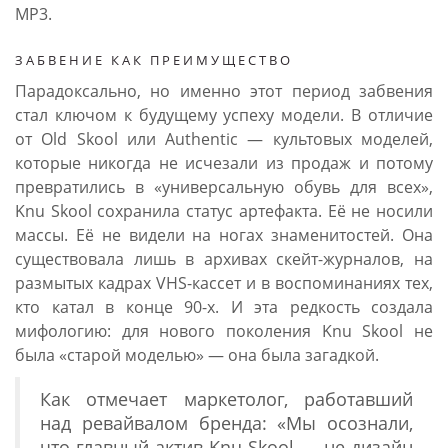
MP3.
ЗАБВЕНИЕ КАК ПРЕИМУЩЕСТВО
Парадоксально, но именно этот период забвения
стал ключом к будущему успеху модели. В отличие
от Old Skool или Authentic — культовых моделей,
которые никогда не исчезали из продаж и потому
превратились в «универсальную обувь для всех»,
Knu Skool сохранила статус артефакта. Её не носили
массы. Её не видели на ногах знаменитостей. Она
существовала лишь в архивах скейт-журналов, на
размытых кадрах VHS-кассет и в воспоминаниях тех,
кто катал в конце 90-х. И эта редкость создала
мифологию: для нового поколения Knu Skool не
была «старой моделью» — она была загадкой.
Как отмечает маркетолог, работавший
над ревайвалом бренда: «Мы осознали,
что главный актив Knu Skool — не дизайн