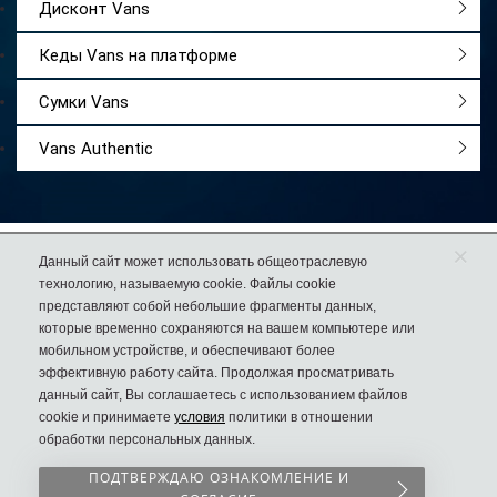
Дисконт Vans
Кеды Vans на платформе
Сумки Vans
Vans Authentic
×
Работаем
с 2009 года
Данный сайт может использовать общеотраслевую
технологию, называемую cookie. Файлы cookie
Более 50 000
довольных покупателей
представляют собой небольшие фрагменты данных,
74% клиентов
возвращаются к нам за еще одной парой обуви
которые временно сохраняются на вашем компьютере или
мобильном устройстве, и обеспечивают более
эффективную работу сайта. Продолжая просматривать
данный сайт, Вы соглашаетесь с использованием файлов
cookie и принимаете
условия
политики в отношении
8 (925) 636-00-06
Дисконт №1
обработки персональных данных.
в России
Пн-Вс с 10.00 до 22.00
Сергия Радонежского 8
ПОДТВЕРЖДАЮ ОЗНАКОМЛЕНИЕ И