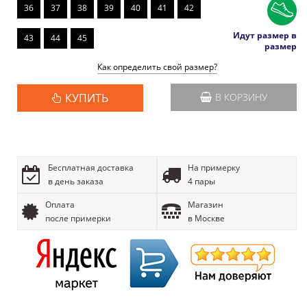
36
37
38
39
40
41
42
Идут размер в
43
44
45
размер
Как определить свой размер?
КУПИТЬ
В КОРЗИНУ
Бесплатная доставка
На примерку
в день заказа
4 пары
Оплата
Магазин
после примерки
в Москве