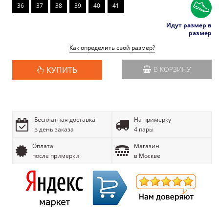
36
37
38
39
40
41
Идут размер в
размер
Как определить свой размер?
КУПИТЬ
В КОРЗИНУ
Бесплатная доставка
На примерку
в день заказа
4 пары
Оплата
Магазин
после примерки
в Москве