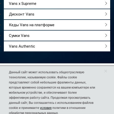
Vans x Supreme
Дисконт Vans
Кеды Vans на платформе
Сумки Vans
Vans Authentic
×
Работаем
с 2009 года
Данный сайт может использовать общеотраслевую
технологию, называемую cookie. Файлы cookie
Более 50 000
довольных покупателей
представляют собой небольшие фрагменты данных,
74% клиентов
возвращаются к нам за еще одной парой обуви
которые временно сохраняются на вашем компьютере или
мобильном устройстве, и обеспечивают более
эффективную работу сайта. Продолжая просматривать
данный сайт, Вы соглашаетесь с использованием файлов
cookie и принимаете
условия
политики в отношении
8 (925) 636-00-06
Дисконт №1
обработки персональных данных.