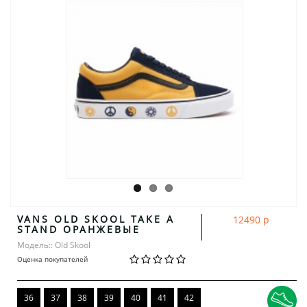
VANS OLD SKOOL TAKE A
12490 р
STAND ОРАНЖЕВЫЕ
Модель:: Old Skool
Оценка покупателей
36
37
38
39
40
41
42