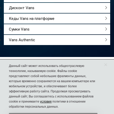
Дисконт Vans
Кеды Vans на платформе
Сумки Vans
Vans Authentic
×
Работаем
с 2009 года
Данный сайт может использовать общеотраслевую
технологию, называемую cookie. Файлы cookie
Более 50 000
довольных покупателей
представляют собой небольшие фрагменты данных,
74% клиентов
возвращаются к нам за еще одной парой обуви
которые временно сохраняются на вашем компьютере или
мобильном устройстве, и обеспечивают более
эффективную работу сайта. Продолжая просматривать
данный сайт, Вы соглашаетесь с использованием файлов
cookie и принимаете
условия
политики в отношении
8 (925) 636-00-06
Дисконт №1
обработки персональных данных.
в России
Пн-Вс с 10.00 до 22.00
Сергия Радонежского 8