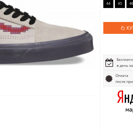
44
45
4
КУ
Бесплатн
в день з
Оплата
после пр