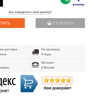
в
6
размер
Как определить свой размер?
ПИТЬ
В КОРЗИНУ
ая доставка
На примерку
аказа
4 пары
Магазин
имерки
в Москве