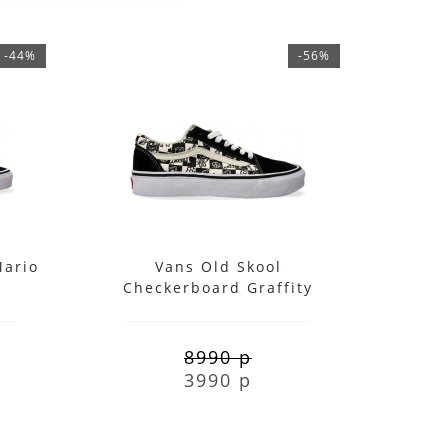
-44%
-56%
Mario
Vans Old Skool
Checkerboard Graffity
Ch
Black White
8990 р
3990 р