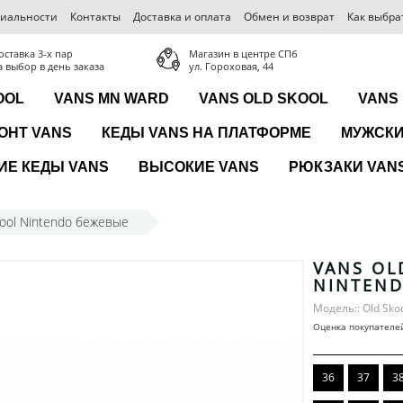
иальности
Контакты
Доставка и оплата
Обмен и возврат
Как выбра
оставка 3-x пар
Магазин в центре СПб
а выбор в день заказа
ул. Гороховая, 44
OOL
VANS MN WARD
VANS OLD SKOOL
VANS
ОНТ VANS
КЕДЫ VANS НА ПЛАТФОРМЕ
МУЖСКИ
ИЕ КЕДЫ VANS
ВЫСОКИЕ VANS
РЮКЗАКИ VANS
hool Nintendo бежевые
VANS OL
NINTEN
Модель:: Old Sko
Оценка покупателе
36
37
3