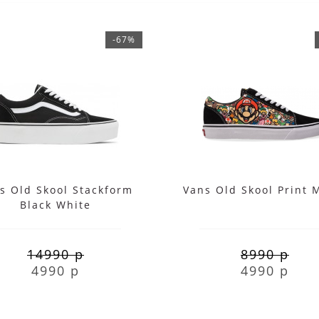
-67%
s Old Skool Stackform
Vans Old Skool Print 
Black White
14990 р
8990 р
4990 р
4990 р