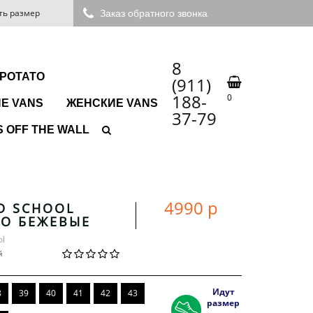
ть размер
Заказ обратного звонка
8
 POTATO
(911)
188-
0
Е VANS
ЖЕНСКИЕ VANS
37-79
 OFF THE WALL
4990 р
D SCHOOL
DO БЕЖЕВЫЕ
ol
й
Идут
8
39
40
41
42
43
размер