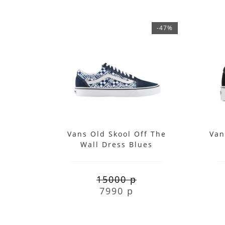
-47%
Vans Old Skool Off The
Van
Wall Dress Blues
15000 р
7990 р