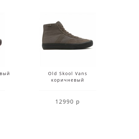
овый
Old Skool Vans
Ol
коричневый
12990 р