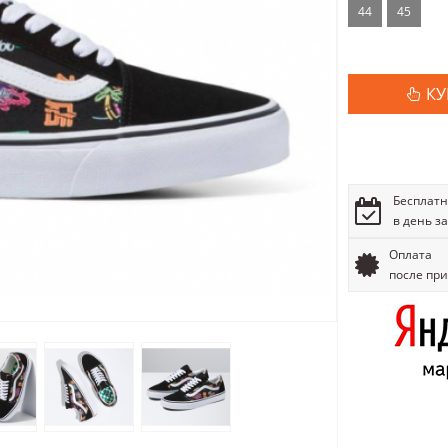
44
45
КУ
Бесплатн
в день з
Оплата
после пр