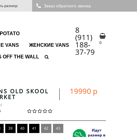
ть размер
Заказ обратного звонка
8
 POTATO
(911)
188-
0
Е VANS
ЖЕНСКИЕ VANS
37-79
 OFF THE WALL
19990 р
NS OLD SKOOL
RKET
ol
й
8
39
40
41
42
43
Идут
размер в