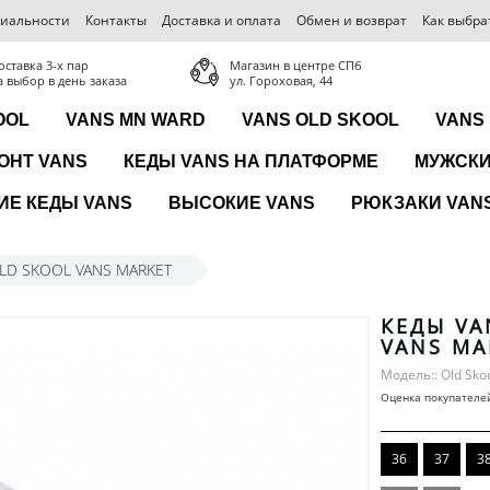
иальности
Контакты
Доставка и оплата
Обмен и возврат
Как выбра
оставка 3-x пар
Магазин в центре СПб
а выбор в день заказа
ул. Гороховая, 44
OOL
VANS MN WARD
VANS OLD SKOOL
VANS
ОНТ VANS
КЕДЫ VANS НА ПЛАТФОРМЕ
МУЖСКИ
ИЕ КЕДЫ VANS
ВЫСОКИЕ VANS
РЮКЗАКИ VANS
OLD SKOOL VANS MARKET
КЕДЫ VA
VANS MA
Модель:: Old Sko
Оценка покупателе
36
37
3