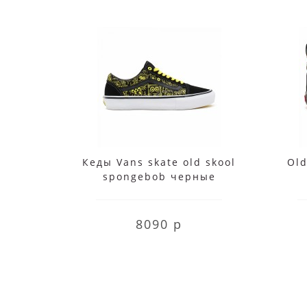
Кеды Vans skate old skool
Old
spongebob черные
8090 р