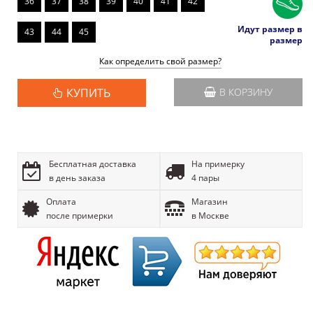
36
37
38
39
40
41
42
Идут размер в
43
44
45
размер
Как определить свой размер?
КУПИТЬ
В КОРЗИНУ
Бесплатная доставка
На примерку
в день заказа
4 пары
Оплата
Магазин
после примерки
в Москве