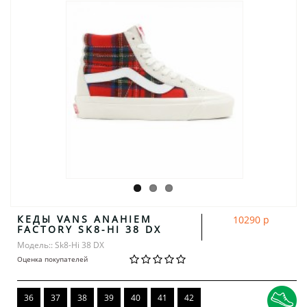
КЕДЫ VANS ANAHIEM
10290 р
FACTORY SK8-HI 38 DX
Модель:: Sk8-Hi 38 DX
Оценка покупателей
36
37
38
39
40
41
42