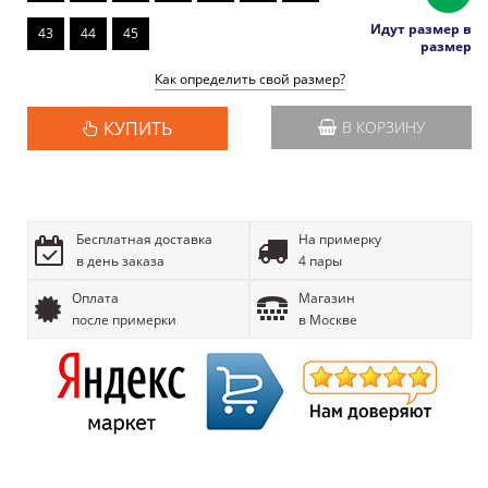
Идут размер в
43
44
45
размер
Как определить свой размер?
КУПИТЬ
В КОРЗИНУ
Бесплатная доставка
На примерку
в день заказа
4 пары
Оплата
Магазин
после примерки
в Москве