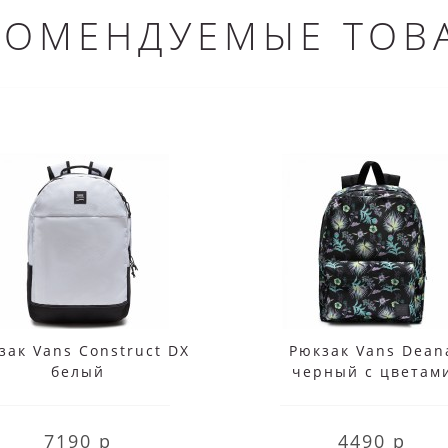
КОМЕНДУЕМЫЕ ТОВ
зак Vans Construct DX
Рюкзак Vans Dean
белый
черный с цветам
7190 р
4490 р