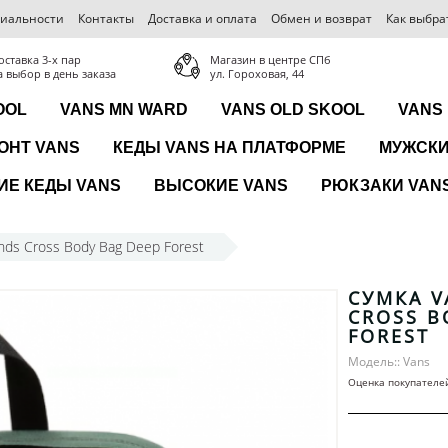
иальности
Контакты
Доставка и оплата
Обмен и возврат
Как выбра
оставка 3-x пар
Магазин в центре СПб
а выбор в день заказа
ул. Гороховая, 44
OOL
VANS MN WARD
VANS OLD SKOOL
VANS
ОНТ VANS
КЕДЫ VANS НА ПЛАТФОРМЕ
МУЖСКИ
ИЕ КЕДЫ VANS
ВЫСОКИЕ VANS
РЮКЗАКИ VANS
nds Cross Body Bag Deep Forest
СУМКА V
CROSS B
FOREST
Модель:: Vans
Оценка покупателе