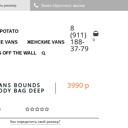
ть размер
Заказ обратного звонка
8
 POTATO
(911)
188-
0
Е VANS
ЖЕНСКИЕ VANS
37-79
 OFF THE WALL
3990 р
ANS BOUNDS
ODY BAG DEEP
й
Как определить свой размер?