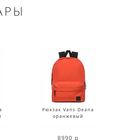
АРЫ
a
Рюкзак Vans Deana
Рюк
и
оранжевый
S
8990 р