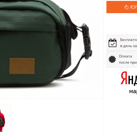
КУ
Бесплатн
в день з
Оплата
после пр