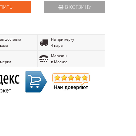
ПИТЬ
В КОРЗИНУ
ая доставка
На примерку
аказа
4 пары
Магазин
имерки
в Москве