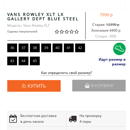
VANS ROWLEY XLT LX
7990 р
GALLERY DEPT BLUE STEEL
Старая:
12390 р
Модель:: Vans Rowley XLT
Экономия 4400 р
Оценка покупателей
Скидка -
36
%
36
37
38
39
40
41
42
Идут размер в
43
44
45
размер
Как определить свой размер?
КУПИТЬ
В КОРЗИНУ
Бесплатная доставка
На примерку
в день заказа
4 пары