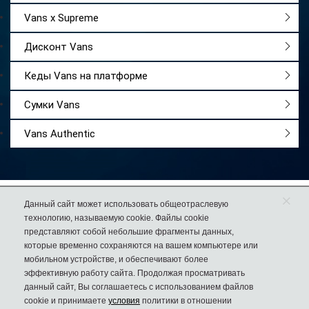
Vans x Supreme
Дисконт Vans
Кеды Vans на платформе
Сумки Vans
Vans Authentic
×
Работаем
с 2009 года
Данный сайт может использовать общеотраслевую
технологию, называемую cookie. Файлы cookie
Более 50 000
довольных покупателей
представляют собой небольшие фрагменты данных,
74% клиентов
возвращаются к нам за еще одной парой обуви
которые временно сохраняются на вашем компьютере или
мобильном устройстве, и обеспечивают более
эффективную работу сайта. Продолжая просматривать
данный сайт, Вы соглашаетесь с использованием файлов
8 (925) 636-00-06
cookie и принимаете
условия
политики в отношении
Дисконт №1