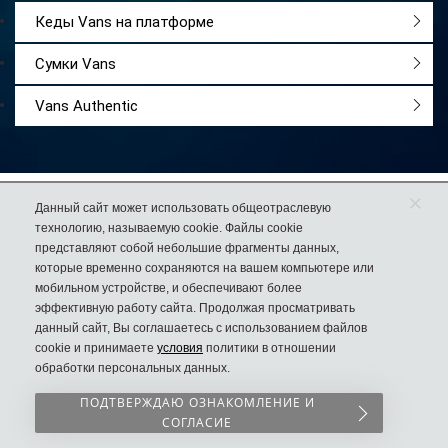
Кеды Vans на платформе
Сумки Vans
Vans Authentic
×
Работаем
с 2009 года
Данный сайт может использовать общеотраслевую
технологию, называемую cookie. Файлы cookie
Более 50 000
довольных покупателей
представляют собой небольшие фрагменты данных,
74% клиентов
возвращаются к нам за еще одной парой обуви
которые временно сохраняются на вашем компьютере или
мобильном устройстве, и обеспечивают более
эффективную работу сайта. Продолжая просматривать
данный сайт, Вы соглашаетесь с использованием файлов
8 (925) 636-00-06
cookie и принимаете
условия
политики в отношении
Дисконт №1
обработки персональных данных.
в России
Пн-Вс с 10.00 до 22.00
Сергия Радонежского 8
ПОДТВЕРЖДАЮ ОЗНАКОМЛЕНИЕ И
СОГЛАСИЕ
-->