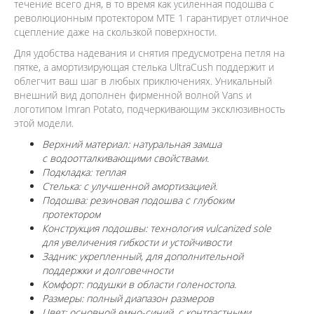
течение всего дня, в то время как усиленная подошва с
революционным протектором MTE 1 гарантирует отличное
сцепление даже на скользкой поверхности.
Для удобства надевания и снятия предусмотрена петля на
пятке, а амортизирующая стелька UltraCush поддержит и
облегчит ваш шаг в любых приключениях. Уникальный
внешний вид дополнен фирменной волной Vans и
логотипом Imran Potato, подчеркивающим эксклюзивность
этой модели.
Верхний материал: натуральная замша
с водоотталкивающими свойствами.
Подкладка: теплая
Стелька: с улучшенной амортизацией.
Подошва: резиновая подошва с глубоким
протектором
Конструкция подошвы: технология vulcanized sole
для увеличения гибкости и устойчивости
Задник: укрепленный, для дополнительной
поддержки и долговечности
Комфорт: подушки в области голеностопа.
Размеры: полный диапазон размеров
Цвет: основной емно-синий, с контрастными