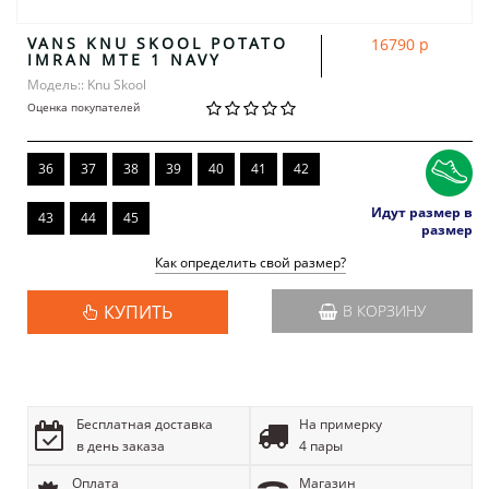
VANS KNU SKOOL POTATO
16790 р
IMRAN MTE 1 NAVY
Модель:: Knu Skool
Оценка покупателей
36
37
38
39
40
41
42
Идут размер в
43
44
45
размер
Как определить свой размер?
КУПИТЬ
В КОРЗИНУ
Бесплатная доставка
На примерку
в день заказа
4 пары
Оплата
Магазин