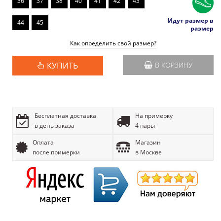
36
37
38
40
41
42
43
Идут размер в
44
45
размер
Как определить свой размер?
КУПИТЬ
В КОРЗИНУ
Бесплатная доставка
На примерку
в день заказа
4 пары
Оплата
Магазин
после примерки
в Москве