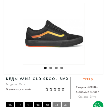
КЕДЫ VANS OLD SKOOL BMX
7990 р
Модель:: Vans
Старая:
12190 р
Оценка покупателей
Экономия 4200 р
Скидка -
34
%
36
37
38
39
40
41
42