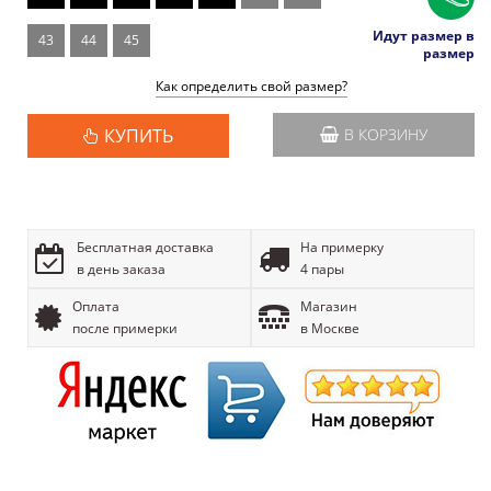
Идут размер в
43
44
45
размер
Как определить свой размер?
КУПИТЬ
В КОРЗИНУ
Бесплатная доставка
На примерку
в день заказа
4 пары
Оплата
Магазин
после примерки
в Москве