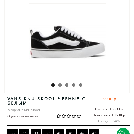
VANS KNU SKOOL ЧЕРНЫЕ С
5990 р
БЕЛЫМ
Старая:
16590 р
Модель:: Knu Skool
Экономия 10600 р
Оценка покупателей
Скидка -
64
%
36
37
38
39
40
41
42
43