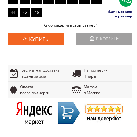
Идут размер
44
45
46
в размер
Как определить свой размер?
КУПИТЬ
В КОРЗИНУ
Бесплатная доставка
На примерку
в день заказа
4 пары
Оплата
Магазин
после примерки
в Москве