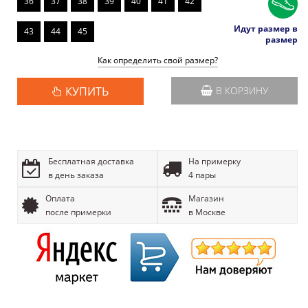
36
37
38
39
40
41
42
Идут размер в
43
44
45
размер
Как определить свой размер?
КУПИТЬ
В КОРЗИНУ
Бесплатная доставка
На примерку
в день заказа
4 пары
Оплата
Магазин
после примерки
в Москве