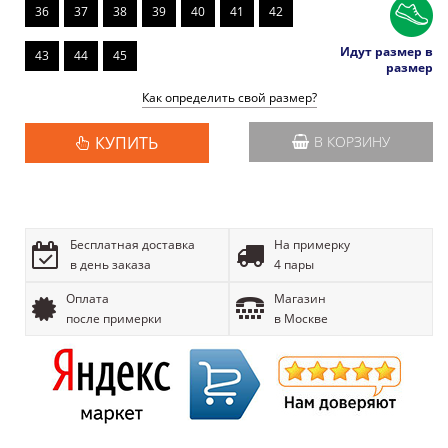
36
37
38
39
40
41
42
Идут размер в
43
44
45
размер
Как определить свой размер?
КУПИТЬ
В КОРЗИНУ
Бесплатная доставка
На примерку
в день заказа
4 пары
Оплата
Магазин
после примерки
в Москве