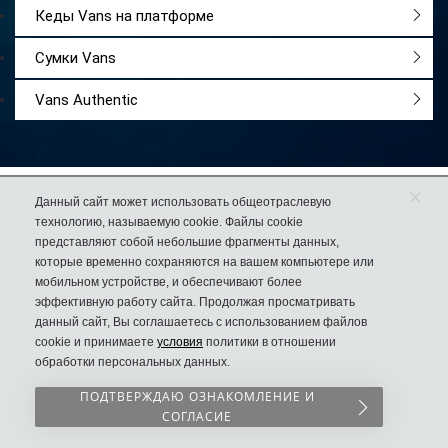
Кеды Vans на платформе
Сумки Vans
Vans Authentic
×
Работаем
с 2009 года
Данный сайт может использовать общеотраслевую
технологию, называемую cookie. Файлы cookie
Более 50 000
довольных покупателей
представляют собой небольшие фрагменты данных,
74% клиентов
возвращаются к нам за еще одной парой обуви
которые временно сохраняются на вашем компьютере или
мобильном устройстве, и обеспечивают более
эффективную работу сайта. Продолжая просматривать
данный сайт, Вы соглашаетесь с использованием файлов
cookie и принимаете
условия
политики в отношении
8 (925) 636-00-06
Дисконт №1
обработки персональных данных.
в России
Пн-Вс с 10.00 до 22.00
Сергия Радонежского 8
ПОДТВЕРЖДАЮ ОЗНАКОМЛЕНИЕ И
СОГЛАСИЕ
-->